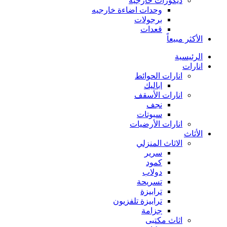
ديكورات خارجية
وحدات اضاءة خارجيه
برجولات
قعدات
الأكثر مبيعاً
الرئيسية
انارات
انارات الحوائط
اباليك
انارات الأسقف
نجف
سبوتات
انارات الأرضيات
الأثاث
الاثاث المنزلي
سرير
كمود
دولاب
تسريحة
ترابيزة
ترابيزة تلفزيون
جزامة
اثاث مكتبى