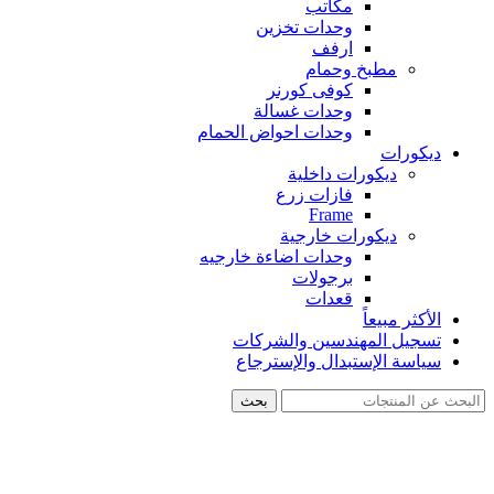
مكاتب
وحدات تخزين
ارفف
مطبخ وحمام
كوفى كورنر
وحدات غسالة
وحدات احواض الحمام
ديكورات
ديكورات داخلية
فازات زرع
Frame
ديكورات خارجية
وحدات اضاءة خارجيه
برجولات
قعدات
الأكثر مبيعاً
تسجيل المهندسين والشركات
سياسة الإستبدال والإسترجاع
بحث
-26%