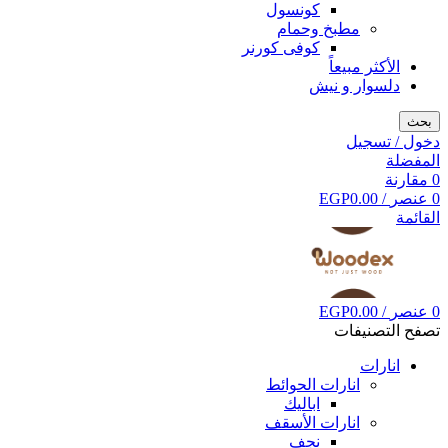
كونسول
مطبخ وحمام
كوفى كورنر
الأكثر مبيعاً
دلسوار و نيش
بحث
دخول / تسجيل
المفضلة
0
مقارنة
0
عنصر
/
0.00
EGP
القائمة
0
عنصر
/
0.00
EGP
تصفح التصنيفات
انارات
انارات الحوائط
اباليك
انارات الأسقف
نجف