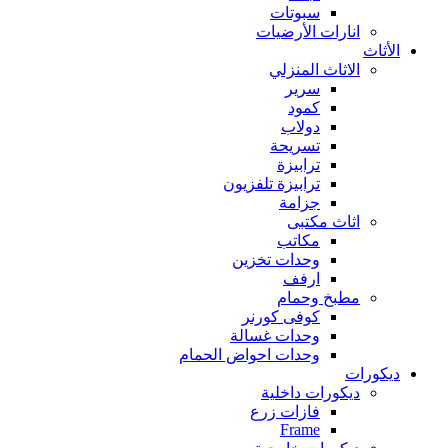
سبوتات
انارات الأرضيات
الأثاث
الاثاث المنزلي
سرير
كمود
دولاب
تسريحة
ترابيزة
ترابيزة تلفزيون
جزامة
اثاث مكتبى
مكاتب
وحدات تخزين
ارفف
مطبخ وحمام
كوفى كورنر
وحدات غسالة
وحدات احواض الحمام
ديكورات
ديكورات داخلية
فازات زرع
Frame