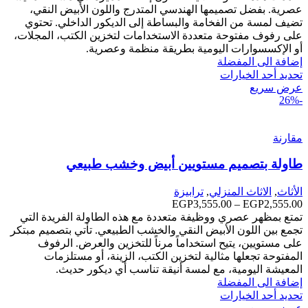
من
عصرية. بفضل تصميمها الهندسي المتدرج واللون الأبيض النقي،
تضيف لمسة من الفخامة والبساطة إلى الديكور الداخلي. تحتوي
خلال
على رفوف مفتوحة متعددة الاستخدامات لتخزين الكتب، المجلات،
أو الإكسسوارات اليومية بطريقة منظمة وعصرية.
إضافة الى المفضلة
تحديد أحد الخيارات
عرض سريع
-26%
مقارنة
طاولة بتصميم مستويين أبيض وخشب طبيعي
الأثاث
,
الاثاث المنزلي
,
ترابيزة
2,555.00
EGP
–
3,555.00
EGP
نطاق
السعر:
تمتع بمظهر عصري ووظيفة متعددة مع هذه الطاولة الفريدة التي
من
تجمع بين اللون الأبيض النقي والخشب الطبيعي. تأتي بتصميم مبتكر
على مستويين، يتيح استخداماً مرناً للتخزين والعرض. الرفوف
خلال
المفتوحة تجعلها مثالية لتخزين الكتب، الزينة، أو مستلزمات
المعيشة اليومية، مع لمسة أنيقة تناسب أي ديكور حديث.
إضافة الى المفضلة
تحديد أحد الخيارات