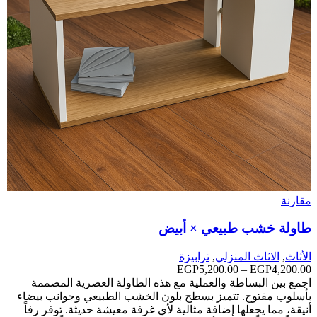
مقارنة
طاولة خشب طبيعي × أبيض
الأثاث
,
الاثاث المنزلي
,
ترابيزة
4,200.00
EGP
–
5,200.00
EGP
نطاق
السعر:
اجمع بين البساطة والعملية مع هذه الطاولة العصرية المصممة
من
بأسلوب مفتوح. تتميز بسطح بلون الخشب الطبيعي وجوانب بيضاء
أنيقة، مما يجعلها إضافة مثالية لأي غرفة معيشة حديثة. توفر رفاً