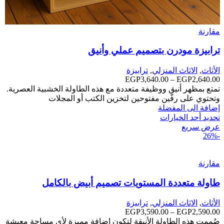
مقارنة
ترابيزة مودرن بتصميم عملي وأنيق
الأثاث
,
الاثاث المنزلي
,
ترابيزة
2,640.00
EGP
–
3,640.00
EGP
نطاق
السعر:
تمتع بمظهر أنيق ووظيفة متعددة مع هذه الطاولة الخشبية العصرية.
من
وتحتوي على رفّين مفتوحين لتخزين الكتب أو المجلات
إضافة الى المفضلة
خلال
تحديد أحد الخيارات
عرض سريع
-26%
مقارنة
طاولة متعددة المستويات تصميم أبيض بالكامل
الأثاث
,
الاثاث المنزلي
,
ترابيزة
2,590.00
EGP
–
3,590.00
EGP
نطاق
السعر:
صُممت هذه الطاولة الأنيقة لتكون إضافة مميزة لأي مساحة معيشة