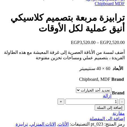
خلال
MDF
Chipboard
السعر:
من
ترابيزة مربعة بتصميم كلاسيكي
خلال
أنيق عملية لكل الأوقات
2,520.00
EGP
–
3,520.00
EGP
نطاق
السعر:
أضف لمسة من الأناقة العصرية إلى غرفة المعيشة مع هذه الطاولة
من
الفريدة ، بتصميم عملي ومساحات تخزين مفتوحة
خلال
الأبعاد
60 × 40 سنتيميتر
Chipboard, MDF
Brand
Brand
إزالة
كمية
ترابيزة
إضافة إلى السلة
مربعة
مقارنة
بتصميم
إضافة الى المفضلة
كلاسيكي
رمز المنتج:
pt_023
التصنيفات:
الأثاث
,
الاثاث المنزلي
,
ترابيزة