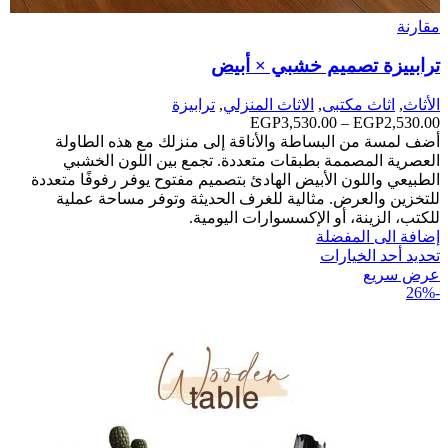
مقارنة
ترابييزة تصميم خشبي × أبيض
الأثاث
,
اثاث مكتبى
,
الاثاث المنزلي
,
ترابيزة
2,530.00
EGP
–
3,530.00
EGP
نطاق
السعر:
أضف لمسة من البساطة والأناقة إلى منزلك مع هذه الطاولة
من
العصرية المصممة بطبقات متعددة. تجمع بين اللون الخشبي
الطبيعي واللون الأبيض الهادئ بتصميم مفتوح يوفر رفوفًا متعددة
خلال
للتخزين والعرض. مثالية للغرف الحديثة وتوفر مساحة عملية
للكتب، الزينة، أو الإكسسوارات اليومية.
إضافة الى المفضلة
تحديد أحد الخيارات
عرض سريع
-26%