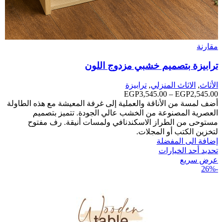
مقارنة
ترابيزة بتصميم خشبي مزدوج اللون
الأثاث
,
الاثاث المنزلي
,
ترابيزة
2,545.00
EGP
–
3,545.00
EGP
نطاق
السعر:
أضف لمسة من الأناقة والعملية إلى غرفة المعيشة مع هذه الطاولة
من
العصرية المصنوعة من الخشب عالي الجودة. تتميز بتصميم
مستوحى من الطراز الاسكندنافي ولمسات أنيقة. رف مفتوح
خلال
لتخزين الكتب أو المجلات.
إضافة الى المفضلة
تحديد أحد الخيارات
عرض سريع
-26%