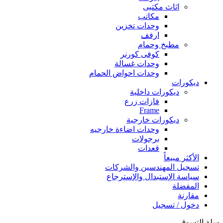
اثاث مكتبى
مكاتب
وحدات تخزين
ارفف
مطبخ وحمام
كوفى كورنر
وحدات غسالة
وحدات احواض الحمام
ديكورات
ديكورات داخلية
فازات زرع
Frame
ديكورات خارجية
وحدات اضاءة خارجيه
برجولات
قعدات
الأكثر مبيعاً
تسجيل المهندسين والشركات
سياسة الإستبدال والإسترجاع
المفضلة
مقارنة
دخول / تسجيل
سلة التسوق