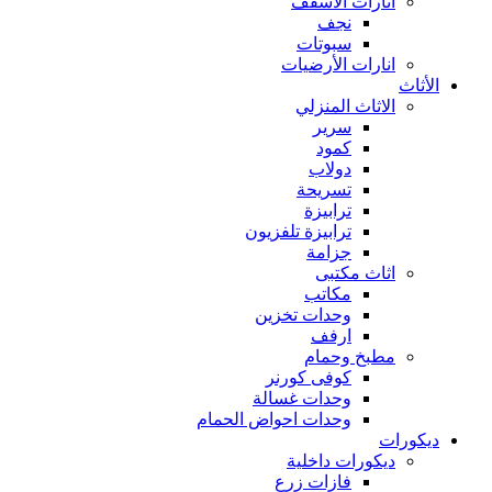
انارات الأسقف
نجف
سبوتات
انارات الأرضيات
الأثاث
الاثاث المنزلي
سرير
كمود
دولاب
تسريحة
ترابيزة
ترابيزة تلفزيون
جزامة
اثاث مكتبى
مكاتب
وحدات تخزين
ارفف
مطبخ وحمام
كوفى كورنر
وحدات غسالة
وحدات احواض الحمام
ديكورات
ديكورات داخلية
فازات زرع