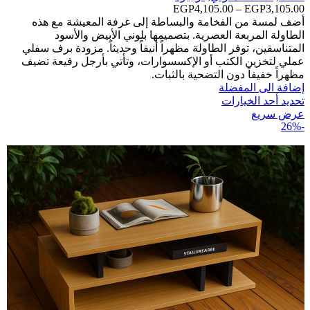
3,105.00
EGP
–
4,105.00
EGP
نطاق
السعر:
أضف لمسة من الفخامة والبساطة إلى غرفة المعيشة مع هذه
من
الطاولة المربعة العصرية. بتصميمها بلوني الأبيض والأسود
المتناسقين، توفر الطاولة مظهراً أنيقاً وحديثاً. مزودة برف سفلي
خلال
عملي لتخزين الكتب أو الإكسسوارات، وتأتي بأرجل رفيعة تضيف
مظهراً خفيفاً دون التضحية بالثبات.
إضافة الى المفضلة
تحديد أحد الخيارات
عرض سريع
-26%