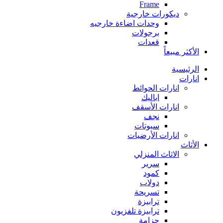
Frame
ديكورات خارجية
وحدات اضاءة خارجيه
برجولات
قعدات
الأكثر مبيعاً
الرئيسية
انارات
انارات الحوائط
اباليك
انارات الأسقف
نجف
سبوتات
انارات الأرضيات
الأثاث
الاثاث المنزلي
سرير
كمود
دولاب
تسريحة
ترابيزة
ترابيزة تلفزيون
جزامة