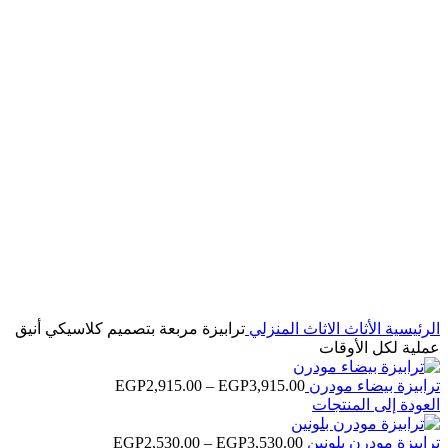
اضغط للتكبير
الرئيسية
الأثاث
الاثاث المنزلي
ترابيزة مربعة بتصميم كلاسيكي أنيق
عملية لكل الأوقات
نطاق
ترابيزة بيضاء مودرن
3,915.00
EGP
–
2,915.00
EGP
السعر:
العودة إلى المنتجات
من
نطاق
ترابيزة مودرن بلونين
3,530.00
EGP
–
2,530.00
EGP