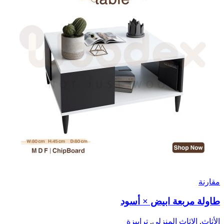
مقارنة
طاولة مربعة ابيض × أسود
الأثاث
,
الاثاث المنزلي
,
ترابيزة