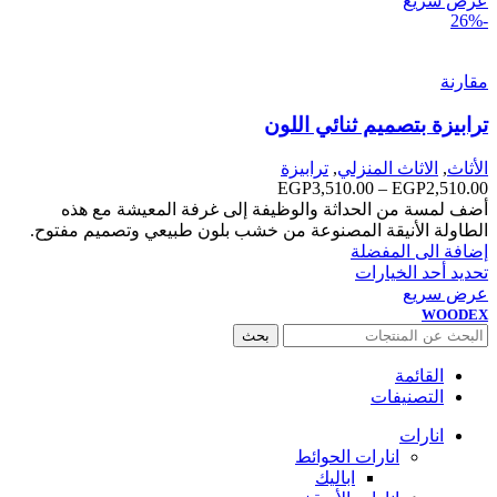
عرض سريع
-26%
مقارنة
ترابيزة بتصميم ثنائي اللون
الأثاث
,
الاثاث المنزلي
,
ترابيزة
2,510.00
EGP
–
3,510.00
EGP
نطاق
السعر:
أضف لمسة من الحداثة والوظيفة إلى غرفة المعيشة مع هذه
من
الطاولة الأنيقة المصنوعة من خشب بلون طبيعي وتصميم مفتوح.
إضافة الى المفضلة
خلال
تحديد أحد الخيارات
عرض سريع
WOODEX
بحث
القائمة
التصنيفات
انارات
انارات الحوائط
اباليك