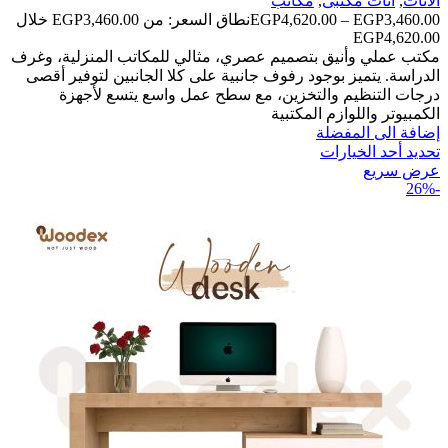
الأثاث
,
اثاث مكتبى
,
مكاتب
3,460.00
EGP
–
4,620.00
EGP
نطاق السعر: من ⁦EGP3,460.00⁩ خلال
مكتب عملي وأنيق بتصميم عصري، مثالي للمكاتب المنزلية، وغرف
الدراسة. يتميز بوجود رفوف جانبية على كلا الجانبين لتوفير أقصى
درجات التنظيم والتخزين، مع سطح عمل واسع يتسع لأجهزة
الكمبيوتر واللوازم المكتبية
إضافة الى المفضلة
تحديد أحد الخيارات
عرض سريع
-26%