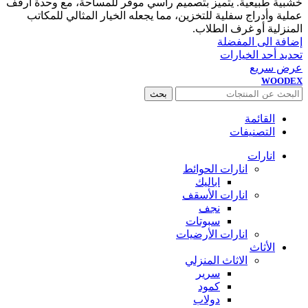
خشبية طبيعية. يتميز بتصميم رأسي موفّر للمساحة، مع وحدة أرفف
عملية وأدراج سفلية للتخزين، مما يجعله الخيار المثالي للمكاتب
المنزلية أو غرف الطلاب.
إضافة الى المفضلة
تحديد أحد الخيارات
عرض سريع
WOODEX
بحث
القائمة
التصنيفات
انارات
انارات الحوائط
اباليك
انارات الأسقف
نجف
سبوتات
انارات الأرضيات
الأثاث
الاثاث المنزلي
سرير
كمود
دولاب