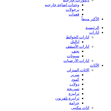
ديكورات خارجية
وحدات اضاءة خارجيه
برجولات
قعدات
الأكثر مبيعاً
الرئيسية
انارات
انارات الحوائط
اباليك
انارات الأسقف
نجف
سبوتات
انارات الأرضيات
الأثاث
الاثاث المنزلي
سرير
كمود
دولاب
تسريحة
ترابيزة
ترابيزة تلفزيون
جزامة
اثاث مكتبى