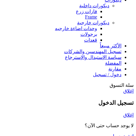
ديكورات داخلية
فازات زرع
Frame
ديكورات خارجية
وحدات اضاءة خارجيه
برجولات
قعدات
الأكثر مبيعاً
تسجيل المهندسين والشركات
سياسة الإستبدال والإسترجاع
المفضلة
مقارنة
دخول / تسجيل
سلة التسوق
إغلاق
تسجيل الدخول
إغلاق
لا يوجد حساب حتى الآن؟