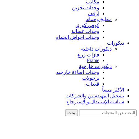
مكاتب
وحدات تخزين
ارفف
مطبخ وحمام
كوفى كورنر
وحدات غسالة
وحدات احواض الحمام
ديكورات
ديكورات داخلية
فازات زرع
Frame
ديكورات خارجية
وحدات اضاءة خارجيه
برجولات
قعدات
الأكثر مبيعاً
تسجيل المهندسين والشركات
سياسة الإستبدال والإسترجاع
بحث
-26%