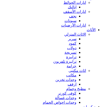
انارات الحوائط
اباليك
انارات الأسقف
نجف
سبوتات
انارات الأرضيات
الأثاث
الاثاث المنزلي
سرير
كمود
دولاب
تسريحة
ترابيزة
ترابيزة تلفزيون
جزامة
اثاث مكتبى
مكاتب
وحدات تخزين
ارفف
مطبخ وحمام
كوفى كورنر
وحدات غسالة
وحدات احواض الحمام
ديكورات