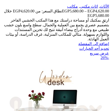
الأثاث
,
اثاث مكتبى
,
مكاتب
4,620.00
EGP
–
5,680.00
EGP
نطاق السعر: من ⁦EGP4,620.00⁩ خلال
ارتقِ بمكتبك أو مساحة دراستك مع هذا المكتب الخشبي الفاخر
بتصميم عصري يجمع بين العملية والجمال. سطح واسع بلون خشب
طبيعي مع وحدة أدراج بيضاء أنيقة تتيح لك تخزين المستندات
واللوازم بسهولة. مثالي للمكاتب المنزلية، غرف الدراسة، أو بيئات
العمل الهادئة.
إضافة الى المفضلة
تحديد أحد الخيارات
عرض سريع
-26%