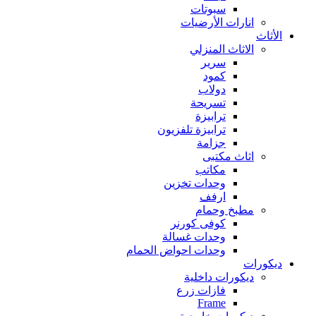
سبوتات
انارات الأرضيات
الأثاث
الاثاث المنزلي
سرير
كمود
دولاب
تسريحة
ترابيزة
ترابيزة تلفزيون
جزامة
اثاث مكتبى
مكاتب
وحدات تخزين
ارفف
مطبخ وحمام
كوفى كورنر
وحدات غسالة
وحدات احواض الحمام
ديكورات
ديكورات داخلية
فازات زرع
Frame