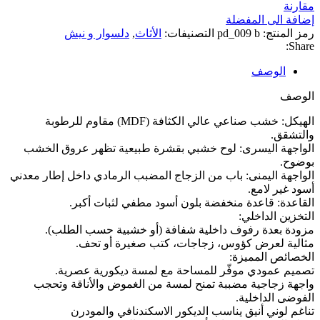
مقارنة
إضافة الى المفضلة
رمز المنتج:
pd_009 b
التصنيفات:
الأثاث
,
دلسوار و نيش
Share:
الوصف
الوصف
الهيكل: خشب صناعي عالي الكثافة (MDF) مقاوم للرطوبة
والتشقق.
الواجهة اليسرى: لوح خشبي بقشرة طبيعية تظهر عروق الخشب
بوضوح.
الواجهة اليمنى: باب من الزجاج المضبب الرمادي داخل إطار معدني
أسود غير لامع.
القاعدة: قاعدة منخفضة بلون أسود مطفي لثبات أكبر.
التخزين الداخلي:
مزودة بعدة رفوف داخلية شفافة (أو خشبية حسب الطلب).
مثالية لعرض كؤوس، زجاجات، كتب صغيرة أو تحف.
الخصائص المميزة:
تصميم عمودي موفّر للمساحة مع لمسة ديكورية عصرية.
واجهة زجاجية مضببة تمنح لمسة من الغموض والأناقة وتحجب
الفوضى الداخلية.
تناغم لوني أنيق يناسب الديكور الاسكندنافي والمودرن