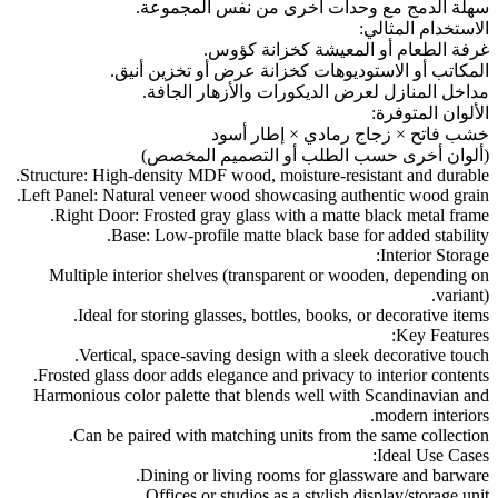
سهلة الدمج مع وحدات أخرى من نفس المجموعة.
الاستخدام المثالي:
غرفة الطعام أو المعيشة كخزانة كؤوس.
المكاتب أو الاستوديوهات كخزانة عرض أو تخزين أنيق.
مداخل المنازل لعرض الديكورات والأزهار الجافة.
الألوان المتوفرة:
خشب فاتح × زجاج رمادي × إطار أسود
(ألوان أخرى حسب الطلب أو التصميم المخصص)
Structure: High-density MDF wood, moisture-resistant and durable.
Left Panel: Natural veneer wood showcasing authentic wood grain.
Right Door: Frosted gray glass with a matte black metal frame.
Base: Low-profile matte black base for added stability.
Interior Storage:
Multiple interior shelves (transparent or wooden, depending on
variant).
Ideal for storing glasses, bottles, books, or decorative items.
Key Features:
Vertical, space-saving design with a sleek decorative touch.
Frosted glass door adds elegance and privacy to interior contents.
Harmonious color palette that blends well with Scandinavian and
modern interiors.
Can be paired with matching units from the same collection.
Ideal Use Cases:
Dining or living rooms for glassware and barware.
Offices or studios as a stylish display/storage unit.