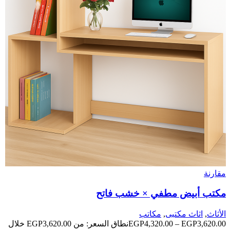
مقارنة
مكتب أبيض مطفي × خشب فاتح
الأثاث
,
اثاث مكتبى
,
مكاتب
3,620.00
EGP
–
4,320.00
EGP
نطاق السعر: من ⁦EGP3,620.00⁩ خلال