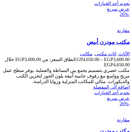
تحديد أحد الخيارات
عرض سريع
-26%
مقارنة
مكتب مودرن أبيض
الأثاث
,
اثاث مكتبى
,
مكاتب
3,600.00
EGP
–
4,650.00
EGP
نطاق السعر: من ⁦EGP3,600.00⁩ خلال
مكتب عصري بتصميم يجمع بين البساطة والعملية. يوفر سطح عمل
مريح وواسع مع رفوف جانبية أنيقة بلون الجوز لتخزين الكتب
والديكورات. مثالي للمكاتب المنزلية وزوايا الدراسة.
إضافة الى المفضلة
تحديد أحد الخيارات
عرض سريع
-26%
مقارنة
مكتب مودرن