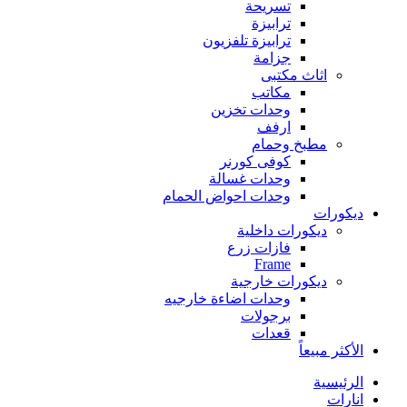
تسريحة
ترابيزة
ترابيزة تلفزيون
جزامة
اثاث مكتبى
مكاتب
وحدات تخزين
ارفف
مطبخ وحمام
كوفى كورنر
وحدات غسالة
وحدات احواض الحمام
ديكورات
ديكورات داخلية
فازات زرع
Frame
ديكورات خارجية
وحدات اضاءة خارجيه
برجولات
قعدات
الأكثر مبيعاً
الرئيسية
انارات