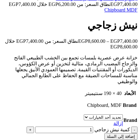
7,400.00
EGP
نطاق السعر: من ⁦EGP6,200.00⁩ خلال ⁦EGP7,400.00⁩
Chipboard
MDF
نيش زجاجي
7,400.00
EGP
–
8,600.00
EGP
نطاق السعر: من ⁦EGP7,400.00⁩ خلال
خزانة عرض عصرية بلمسات تجمع بين الخشب الطبيعي الفاتح
والزجاج المضبب الرمادي، مثالية لتخزين أو عرض الكؤوس،
الديكورات أو المقتنيات القيمة. تصميمها العمودي الأنيق يجعلها
مناسبة للمساحات الضيقة مع الحفاظ على الطابع الجمالي
والوظيفي
الأبعاد
40 × 190 سنتيميتر
Chipboard, MDF
Brand
Brand
إزالة
كمية نيش زجاجي
إضافة إلى السلة