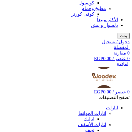
كونسول
مطبخ وحمام
كوفى كورنر
الأكثر مبيعاً
دلسوار و نيش
بحث
دخول / تسجيل
المفضلة
0
مقارنة
0
عنصر
/
0.00
EGP
القائمة
0
عنصر
/
0.00
EGP
تصفح التصنيفات
انارات
انارات الحوائط
اباليك
انارات الأسقف
نجف