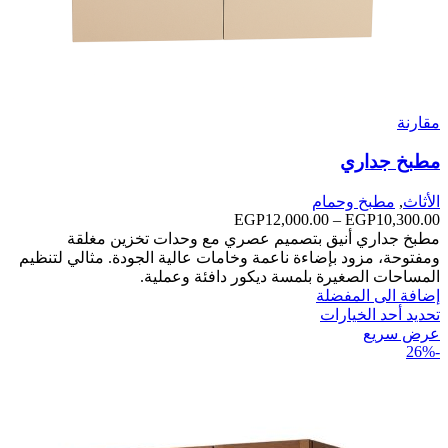
مقارنة
مطبخ جداري
الأثاث
,
مطبخ وحمام
10,300.00
EGP
–
12,000.00
EGP
نطاق
السعر:
مطبخ جداري أنيق بتصميم عصري مع وحدات تخزين مغلقة
من
ومفتوحة، مزود بإضاءة ناعمة وخامات عالية الجودة. مثالي لتنظيم
المساحات الصغيرة بلمسة ديكور دافئة وعملية.
خلال
إضافة الى المفضلة
تحديد أحد الخيارات
عرض سريع
-26%