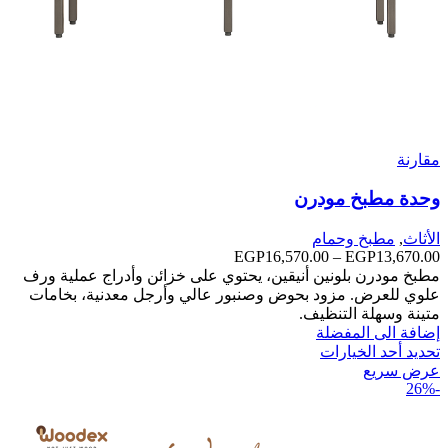
مقارنة
وحدة مطبخ مودرن
الأثاث
,
مطبخ وحمام
13,670.00
EGP
–
16,570.00
EGP
نطاق
السعر:
مطبخ مودرن بلونين أنيقين، يحتوي على خزائن وأدراج عملية ورف
من
علوي للعرض. مزود بحوض وصنبور عالي وأرجل معدنية، بخامات
متينة وسهلة التنظيف.
خلال
إضافة الى المفضلة
تحديد أحد الخيارات
عرض سريع
-26%