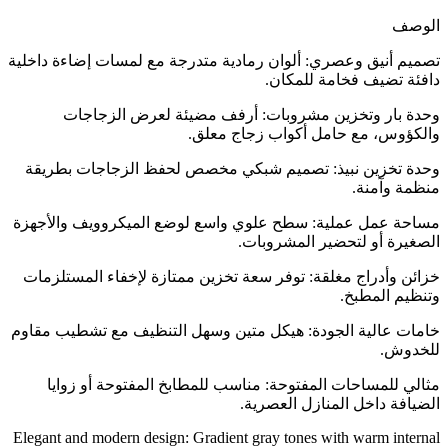
الوصف
تصميم أنيق وعصري: ألوان رمادية متدرجة مع لمسات إضاءة داخلية
دافئة تضيف فخامة للمكان.
وحدة بار وتخزين مشروبات: أرفف مضيئة لعرض الزجاجات
والكؤوس، مع حامل أكواب زجاج معلق.
وحدة تخزين نبيذ: تصميم شبكي مخصص لحفظ الزجاجات بطريقة
منظمة وآمنة.
مساحة عمل عملية: سطح علوي واسع لوضع الميكروويف والأجهزة
الصغيرة أو لتحضير المشروبات.
خزائن وأدراج مغلقة: توفر سعة تخزين ممتازة لإخفاء المستلزمات
وتنظيم المطبخ.
خامات عالية الجودة: هيكل متين وسهل التنظيف مع تشطيب مقاوم
للخدوش.
مثالي للمساحات المفتوحة: مناسب للمطابخ المفتوحة أو زوايا
الضيافة داخل المنازل العصرية.
Elegant and modern design: Gradient gray tones with warm internal