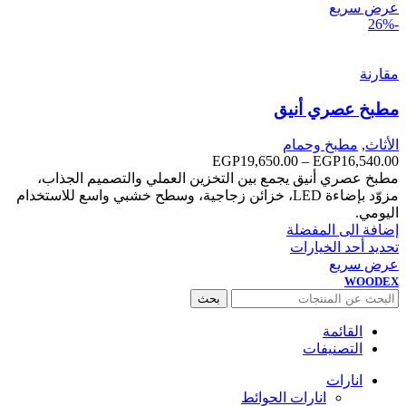
عرض سريع
-26%
مقارنة
مطبخ عصري أنيق
الأثاث
,
مطبخ وحمام
16,540.00
EGP
–
19,650.00
EGP
نطاق
السعر:
مطبخ عصري أنيق يجمع بين التخزين العملي والتصميم الجذاب،
من
مزوّد بإضاءة LED، خزائن زجاجية، وسطح خشبي واسع للاستخدام
اليومي.
خلال
إضافة الى المفضلة
تحديد أحد الخيارات
عرض سريع
WOODEX
بحث
القائمة
التصنيفات
انارات
انارات الحوائط