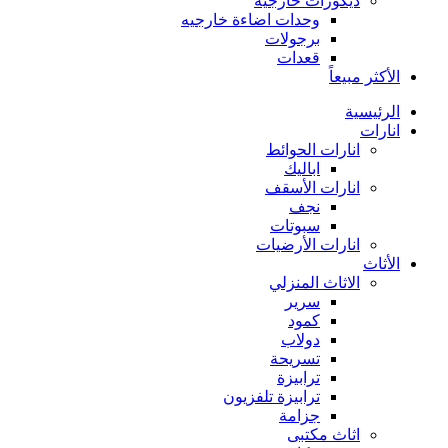
ديكورات خارجية
وحدات اضاءة خارجيه
برجولات
قعدات
الأكثر مبيعاً
الرئيسية
انارات
انارات الحوائط
اباليك
انارات الأسقف
نجف
سبوتات
انارات الأرضيات
الأثاث
الاثاث المنزلي
سرير
كمود
دولاب
تسريحة
ترابيزة
ترابيزة تلفزيون
جزامة
اثاث مكتبى