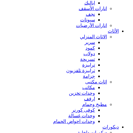
اباليك
انارات الأسقف
نجف
سبوتات
انارات الأرضيات
الأثاث
الاثاث المنزلي
سرير
كمود
دولاب
تسريحة
ترابيزة
ترابيزة تلفزيون
جزامة
اثاث مكتبى
مكاتب
وحدات تخزين
ارفف
مطبخ وحمام
كوفى كورنر
وحدات غسالة
وحدات احواض الحمام
ديكورات
ديكورات داخلية