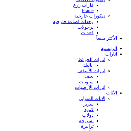
فازات زرع
Frame
ديكورات خارجية
وحدات اضاءة خارجيه
برجولات
قعدات
الأكثر مبيعاً
الرئيسية
انارات
انارات الحوائط
اباليك
انارات الأسقف
نجف
سبوتات
انارات الأرضيات
الأثاث
الاثاث المنزلي
سرير
كمود
دولاب
تسريحة
ترابيزة