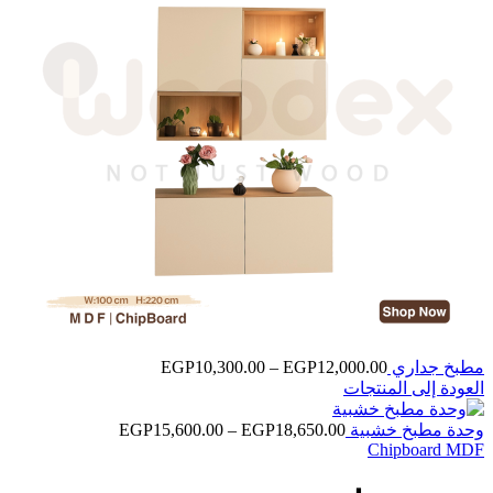
نطاق
مطبخ جداري
12,000.00
EGP
–
10,300.00
EGP
السعر:
العودة إلى المنتجات
من
نطاق
وحدة مطبخ خشبية
18,650.00
EGP
–
15,600.00
EGP
خلال
MDF
Chipboard
السعر:
من