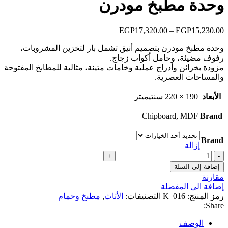
وحدة مطبخ مودرن
خلال
15,230.00
EGP
–
17,320.00
EGP
نطاق
السعر:
وحدة مطبخ مودرن بتصميم أنيق تشمل بار لتخزين المشروبات،
من
رفوف مضيئة، وحامل أكواب زجاج.
مزودة بخزائن وأدراج عملية وخامات متينة، مثالية للمطابخ المفتوحة
خلال
والمساحات العصرية.
الأبعاد
190 × 220 سنتيميتر
Chipboard, MDF
Brand
Brand
إزالة
كمية
وحدة
إضافة إلى السلة
مطبخ
مقارنة
مودرن
إضافة الى المفضلة
رمز المنتج:
K_016
التصنيفات:
الأثاث
,
مطبخ وحمام
Share:
الوصف