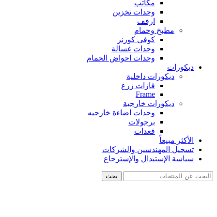
مكاتب
وحدات تخزين
ارفف
مطبخ وحمام
كوفى كورنر
وحدات غسالة
وحدات احواض الحمام
ديكورات
ديكورات داخلية
فازات زرع
Frame
ديكورات خارجية
وحدات اضاءة خارجيه
برجولات
قعدات
الأكثر مبيعاً
تسجيل المهندسين والشركات
سياسة الإستبدال والإسترجاع
بحث
-26%