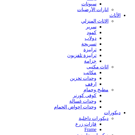
سبوتات
انارات الأرضيات
الأثاث
الاثاث المنزلي
سرير
كمود
دولاب
تسريحة
ترابيزة
ترابيزة تلفزيون
جزامة
اثاث مكتبى
مكاتب
وحدات تخزين
ارفف
مطبخ وحمام
كوفى كورنر
وحدات غسالة
وحدات احواض الحمام
ديكورات
ديكورات داخلية
فازات زرع
Frame