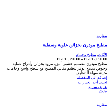
مقارنة
مطبخ مودرن بخزائن علوية وسفلية
الأثاث
,
مطبخ وحمام
12,650.00
EGP
–
15,790.00
EGP
نطاق
السعر:
مطبخ مودرن بتصميم خشبي أنيق، مزود بخزائن وأدراج عملية
من
وحوض مدمج. يوفر تنظيم مثالي للمطبخ مع سطح واسع وخامات
متينة سهلة التنظيف.
خلال
إضافة الى المفضلة
تحديد أحد الخيارات
عرض سريع
-26%
مقارنة