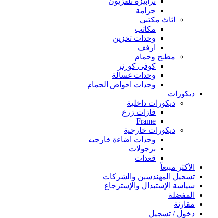
ترابيزة تلفزيون
جزامة
اثاث مكتبى
مكاتب
وحدات تخزين
ارفف
مطبخ وحمام
كوفى كورنر
وحدات غسالة
وحدات احواض الحمام
ديكورات
ديكورات داخلية
فازات زرع
Frame
ديكورات خارجية
وحدات اضاءة خارجيه
برجولات
قعدات
الأكثر مبيعاً
تسجيل المهندسين والشركات
سياسة الإستبدال والإسترجاع
المفضلة
مقارنة
دخول / تسجيل