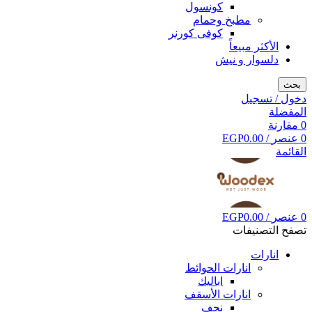
كونسول
مطبخ وحمام
كوفى كورنر
الأكثر مبيعاً
دلسوار و نيش
بحث
دخول / تسجيل
المفضلة
0
مقارنة
0
عنصر
/
0.00
EGP
القائمة
0
عنصر
/
0.00
EGP
تصفح التصنيفات
انارات
انارات الحوائط
اباليك
انارات الأسقف
نجف