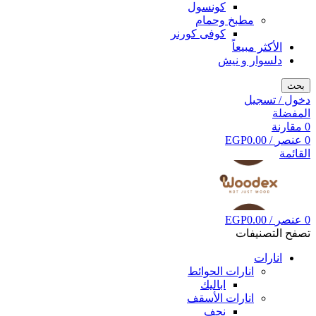
كونسول
مطبخ وحمام
كوفى كورنر
الأكثر مبيعاً
دلسوار و نيش
بحث
دخول / تسجيل
المفضلة
0
مقارنة
0
عنصر
/
0.00
EGP
القائمة
0
عنصر
/
0.00
EGP
تصفح التصنيفات
انارات
انارات الحوائط
اباليك
انارات الأسقف
نجف