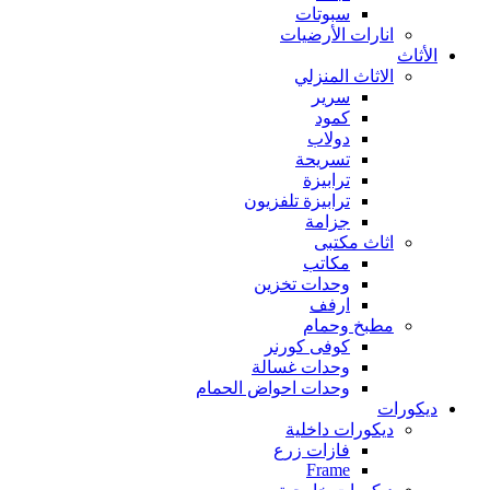
سبوتات
انارات الأرضيات
الأثاث
الاثاث المنزلي
سرير
كمود
دولاب
تسريحة
ترابيزة
ترابيزة تلفزيون
جزامة
اثاث مكتبى
مكاتب
وحدات تخزين
ارفف
مطبخ وحمام
كوفى كورنر
وحدات غسالة
وحدات احواض الحمام
ديكورات
ديكورات داخلية
فازات زرع
Frame