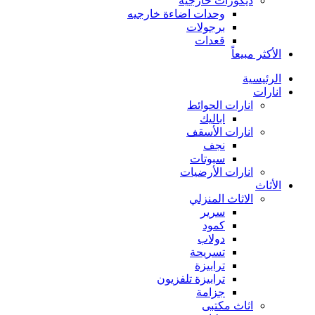
ديكورات خارجية
وحدات اضاءة خارجيه
برجولات
قعدات
الأكثر مبيعاً
الرئيسية
انارات
انارات الحوائط
اباليك
انارات الأسقف
نجف
سبوتات
انارات الأرضيات
الأثاث
الاثاث المنزلي
سرير
كمود
دولاب
تسريحة
ترابيزة
ترابيزة تلفزيون
جزامة
اثاث مكتبى