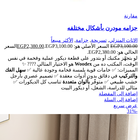
مقارنة
جزامه مودرن بأشكال مختلفه
الاثاث المنزلي
,
تسريحة
,
جزامة
,
الأكثر مبيعاً
3,100.00
EGP
السعر الأصلي هو: EGP3,100.00.
2,380.00
EGP
السعر
الحالي هو: EGP2,380.00.
لو بتجهّز مكتبك أو بتدور على قطعة ديكور عملية وفخمة في نفس
الوقت،
المكتب ده من
Woodex
هو الاختيار المثالي ????
✨
المميزات:
✅ خامات قوية بلمسة فخامة وجودة عالية
✅
سهل الفك
والتركيب
في دقائق بدون أدوات معقدة
✅ تصميم عصري بأرجل
خشب طبيعي
✅ متوفّر
بألوان متعددة
تناسب كل الديكورات
✅
مثالي للدراسة، الشغل، أو ديكور البيت
إضافة الى المفضلة
إضافة إلى السلة
عرض سريع
-31%