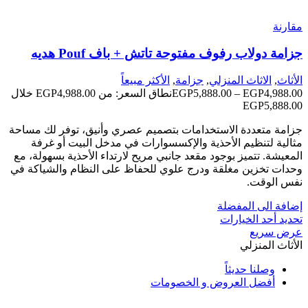
مقارنة
جزامة دولاب رفوف مفتوحة تاتش + باف Pouf هديه
الأثاث
,
الاثاث المنزلي
,
جزامة
,
الأكثر مبيعاً
4,988.00
EGP
–
5,888.00
EGP
نطاق السعر: من ⁦EGP4,988.00⁩ خلال
جزامة متعددة الاستخدامات بتصميم عصري وأنيق، توفر لك مساحة
مثالية لتنظيم الأحذية والإكسسوارات في مدخل البيت أو غرفة
المعيشة. تتميز بوجود مقعد جانبي مريح لارتداء الأحذية بسهولة، مع
وحدات تخزين مغلقة ودرج علوي للحفاظ على النظام والشياكة في
نفس الوقت.
إضافة الى المفضلة
تحديد أحد الخيارات
عرض سريع
الأثاث المنزلي
وصلنا حديثاً
أفضل العروض و الخصومات