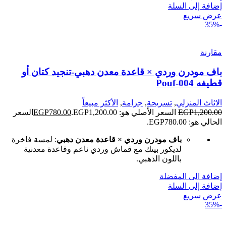
إضافة إلى السلة
عرض سريع
-35%
مقارنة
باف مودرن وردي × قاعدة معدن دهبي-تنجيد كتان أو
قطيفه Pouf-004
الاثاث المنزلي
,
تسريحة
,
جزامة
,
الأكثر مبيعاً
1,200.00
EGP
السعر الأصلي هو: EGP1,200.00.
780.00
EGP
السعر
الحالي هو: EGP780.00.
باف مودرن وردي × قاعدة معدن دهبي
: لمسة فاخرة
لديكور بيتك مع قماش وردي ناعم وقاعدة معدنية
باللون الذهبي.
إضافة الى المفضلة
إضافة إلى السلة
عرض سريع
-35%