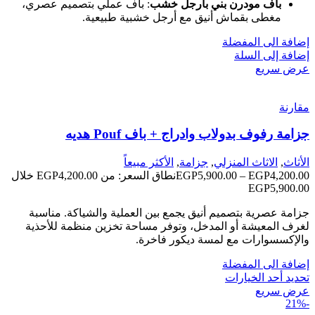
باف مودرن بني بأرجل خشب
: باف عملي بتصميم عصري،
مغطى بقماش أنيق مع أرجل خشبية طبيعية.
إضافة الى المفضلة
إضافة إلى السلة
عرض سريع
مقارنة
جزامة رفوف بدولاب وادراج + باف Pouf هديه
الأثاث
,
الاثاث المنزلي
,
جزامة
,
الأكثر مبيعاً
4,200.00
EGP
–
5,900.00
EGP
نطاق السعر: من ⁦EGP4,200.00⁩ خلال
جزامة عصرية بتصميم أنيق يجمع بين العملية والشياكة. مناسبة
لغرف المعيشة أو المدخل، وتوفر مساحة تخزين منظمة للأحذية
والإكسسوارات مع لمسة ديكور فاخرة.
إضافة الى المفضلة
تحديد أحد الخيارات
عرض سريع
-21%