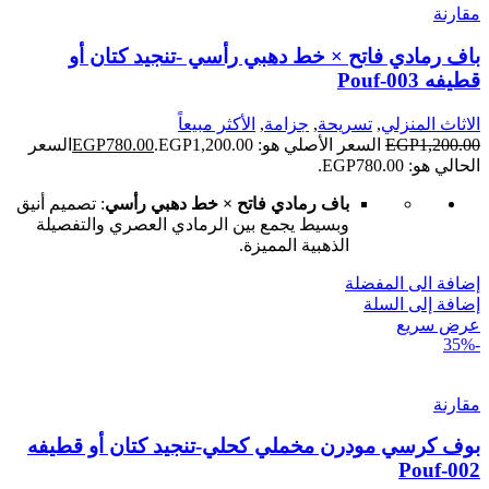
مقارنة
باف رمادي فاتح × خط دهبي رأسي -تنجيد كتان أو
قطيفه Pouf-003
الاثاث المنزلي
,
تسريحة
,
جزامة
,
الأكثر مبيعاً
1,200.00
EGP
السعر الأصلي هو: EGP1,200.00.
780.00
EGP
السعر
الحالي هو: EGP780.00.
باف رمادي فاتح × خط دهبي رأسي
: تصميم أنيق
وبسيط يجمع بين الرمادي العصري والتفصيلة
الذهبية المميزة.
إضافة الى المفضلة
إضافة إلى السلة
عرض سريع
-35%
مقارنة
بوف كرسي مودرن مخملي كحلي-تنجيد كتان أو قطيفه
Pouf-002