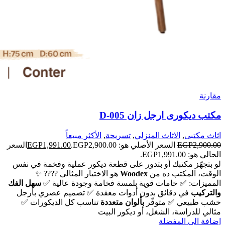
مقارنة
مكتب ديكورى ارجل زان D-005
اثاث مكتبى
,
الاثاث المنزلي
,
تسريحة
,
الأكثر مبيعاً
2,900.00
EGP
السعر الأصلي هو: EGP2,900.00.
1,991.00
EGP
السعر
الحالي هو: EGP1,991.00.
لو بتجهّز مكتبك أو بتدور على قطعة ديكور عملية وفخمة في نفس
الوقت،
المكتب ده من
Woodex
هو الاختيار المثالي ????
✨
المميزات:
✅ خامات قوية بلمسة فخامة وجودة عالية
✅
سهل الفك
والتركيب
في دقائق بدون أدوات معقدة
✅ تصميم عصري بأرجل
خشب طبيعي
✅ متوفّر
بألوان متعددة
تناسب كل الديكورات
✅
مثالي للدراسة، الشغل، أو ديكور البيت
إضافة الى المفضلة