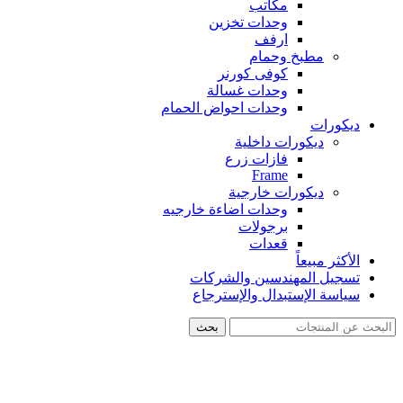
مكاتب
وحدات تخزين
ارفف
مطبخ وحمام
كوفى كورنر
وحدات غسالة
وحدات احواض الحمام
ديكورات
ديكورات داخلية
فازات زرع
Frame
ديكورات خارجية
وحدات اضاءة خارجيه
برجولات
قعدات
الأكثر مبيعاً
تسجيل المهندسين والشركات
سياسة الإستبدال والإسترجاع
بحث