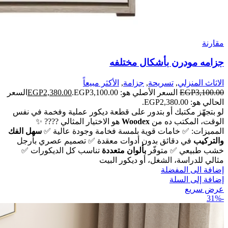
مقارنة
جزامه مودرن بأشكال مختلفه
الاثاث المنزلي
,
تسريحة
,
جزامة
,
الأكثر مبيعاً
3,100.00
EGP
السعر الأصلي هو: EGP3,100.00.
2,380.00
EGP
السعر
الحالي هو: EGP2,380.00.
لو بتجهّز مكتبك أو بتدور على قطعة ديكور عملية وفخمة في نفس
الوقت،
المكتب ده من
Woodex
هو الاختيار المثالي ????
✨
المميزات:
✅ خامات قوية بلمسة فخامة وجودة عالية
✅
سهل الفك
والتركيب
في دقائق بدون أدوات معقدة
✅ تصميم عصري بأرجل
خشب طبيعي
✅ متوفّر
بألوان متعددة
تناسب كل الديكورات
✅
مثالي للدراسة، الشغل، أو ديكور البيت
إضافة الى المفضلة
إضافة إلى السلة
عرض سريع
-31%