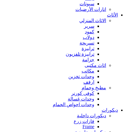
سبوتات
انارات الأرضيات
الأثاث
الاثاث المنزلي
سرير
كمود
دولاب
تسريحة
ترابيزة
ترابيزة تلفزيون
جزامة
اثاث مكتبى
مكاتب
وحدات تخزين
ارفف
مطبخ وحمام
كوفى كورنر
وحدات غسالة
وحدات احواض الحمام
ديكورات
ديكورات داخلية
فازات زرع
Frame