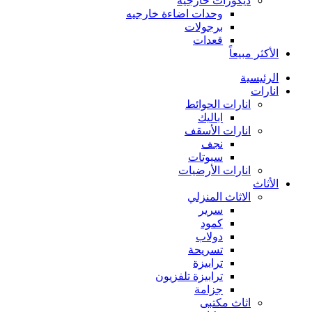
ديكورات خارجية
وحدات اضاءة خارجيه
برجولات
قعدات
الأكثر مبيعاً
الرئيسية
انارات
انارات الحوائط
اباليك
انارات الأسقف
نجف
سبوتات
انارات الأرضيات
الأثاث
الاثاث المنزلي
سرير
كمود
دولاب
تسريحة
ترابيزة
ترابيزة تلفزيون
جزامة
اثاث مكتبى