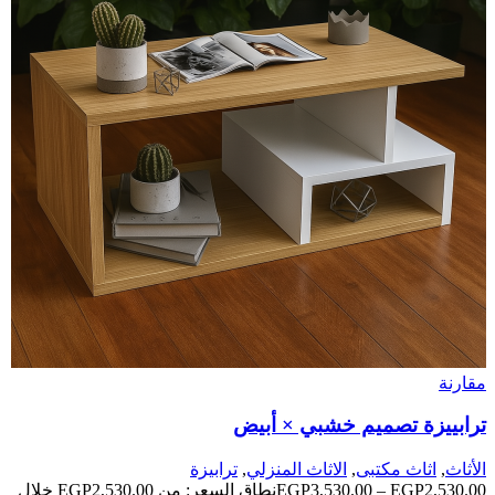
مقارنة
ترابييزة تصميم خشبي × أبيض
الأثاث
,
اثاث مكتبى
,
الاثاث المنزلي
,
ترابيزة
2,530.00
EGP
–
3,530.00
EGP
نطاق السعر: من ⁦EGP2,530.00⁩ خلال