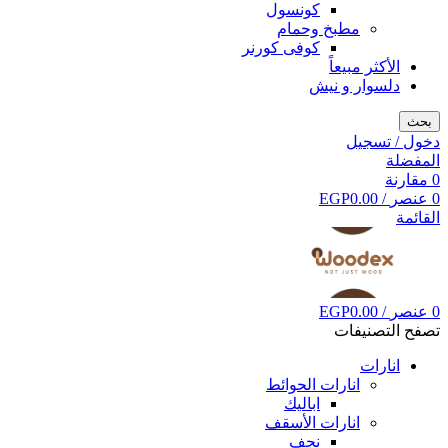
كونسول
مطبخ وحمام
كوفى كورنر
الأكثر مبيعاً
دلسوار و نيش
بحث
دخول / تسجيل
المفضلة
0
مقارنة
0
عنصر
/
0.00
EGP
القائمة
0
عنصر
/
0.00
EGP
تصفح التصنيفات
انارات
انارات الحوائط
اباليك
انارات الأسقف
نجف