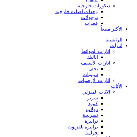
ديكورات خارجية
وحدات اضاءة خارجيه
برجولات
قعدات
الأكثر مبيعاً
الرئيسية
انارات
انارات الحوائط
اباليك
انارات الأسقف
نجف
سبوتات
انارات الأرضيات
الأثاث
الاثاث المنزلي
سرير
كمود
دولاب
تسريحة
ترابيزة
ترابيزة تلفزيون
جزامة