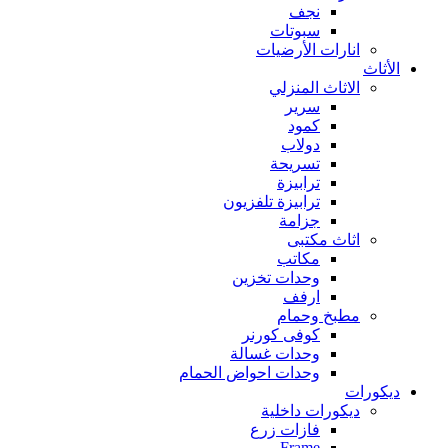
نجف
سبوتات
انارات الأرضيات
الأثاث
الاثاث المنزلي
سرير
كمود
دولاب
تسريحة
ترابيزة
ترابيزة تلفزيون
جزامة
اثاث مكتبى
مكاتب
وحدات تخزين
ارفف
مطبخ وحمام
كوفى كورنر
وحدات غسالة
وحدات احواض الحمام
ديكورات
ديكورات داخلية
فازات زرع
Frame