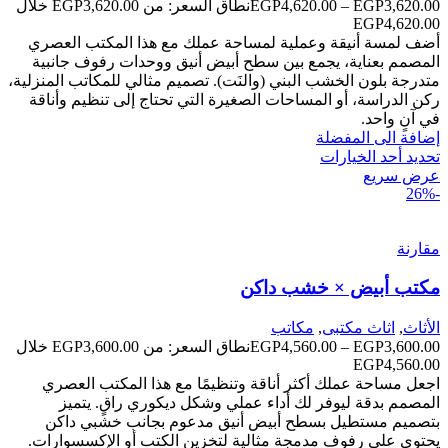
3,620.00
EGP
–
4,620.00
EGP
نطاق السعر: من ⁦EGP3,620.00⁩ خلال
أضف لمسة أنيقة وعملية لمساحة عملك مع هذا المكتب العصري
المصمم بعناية، يجمع بين سطح أبيض أنيق ووحدات رفوف جانبية
متدرجة بلون الخشب البني (والنَت). تصميم مثالي للمكاتب المنزلية،
ركن الدراسة، أو المساحات الصغيرة التي تحتاج إلى تنظيم وأناقة
في آنٍ واحد.
إضافة الى المفضلة
تحديد أحد الخيارات
عرض سريع
-26%
مقارنة
مكتب أبيض × خشب داكن
الأثاث
,
اثاث مكتبى
,
مكاتب
3,600.00
EGP
–
4,560.00
EGP
نطاق السعر: من ⁦EGP3,600.00⁩ خلال
اجعل مساحة عملك أكثر أناقة وتنظيمًا مع هذا المكتب العصري
المصمم بدقة ليوفر لك أداء عملي وشكل ديكوري راقٍ. يتميز
بتصميم مستطيل بسطح أبيض أنيق مدعوم بجانب خشبي داكن
يحتوي على رفوف مدمجة مثالية لتخزين الكتب أو الإكسسوارات.