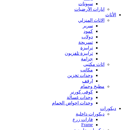
سبوتات
انارات الأرضيات
الأثاث
الاثاث المنزلي
سرير
كمود
دولاب
تسريحة
ترابيزة
ترابيزة تلفزيون
جزامة
اثاث مكتبى
مكاتب
وحدات تخزين
ارفف
مطبخ وحمام
كوفى كورنر
وحدات غسالة
وحدات احواض الحمام
ديكورات
ديكورات داخلية
فازات زرع
Frame