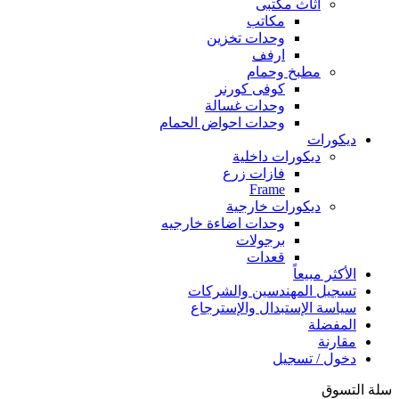
اثاث مكتبى
مكاتب
وحدات تخزين
ارفف
مطبخ وحمام
كوفى كورنر
وحدات غسالة
وحدات احواض الحمام
ديكورات
ديكورات داخلية
فازات زرع
Frame
ديكورات خارجية
وحدات اضاءة خارجيه
برجولات
قعدات
الأكثر مبيعاً
تسجيل المهندسين والشركات
سياسة الإستبدال والإسترجاع
المفضلة
مقارنة
دخول / تسجيل
سلة التسوق