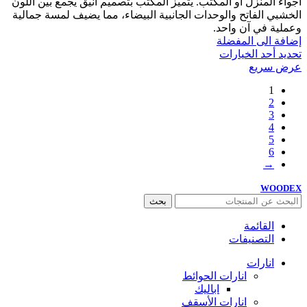
أجواء المنزل أو المكتب. يتميز المكتب بتصميم أنيق يجمع بين اللون
الخشبي الفاتح والوحدات الجانبية البيضاء، مما يضيف لمسة جمالية
وعملية في آن واحد.
إضافة الى المفضلة
تحديد أحد الخيارات
عرض سريع
1
2
3
4
5
6
→
WOODEX
بحث
القائمة
التصنيفات
انارات
انارات الحوائط
اباليك
انارات الأسقف