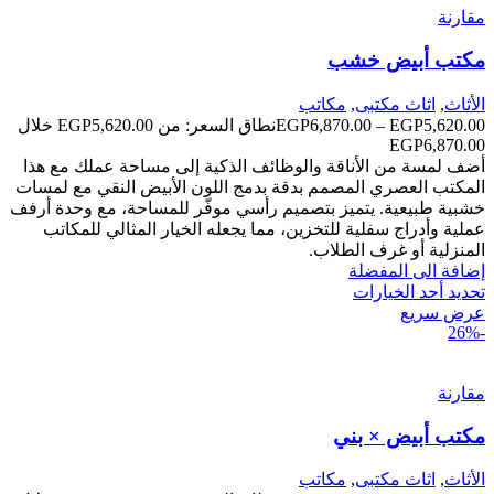
مقارنة
مكتب أبيض خشب
الأثاث
,
اثاث مكتبى
,
مكاتب
5,620.00
EGP
–
6,870.00
EGP
نطاق السعر: من ⁦EGP5,620.00⁩ خلال
أضف لمسة من الأناقة والوظائف الذكية إلى مساحة عملك مع هذا
المكتب العصري المصمم بدقة بدمج اللون الأبيض النقي مع لمسات
خشبية طبيعية. يتميز بتصميم رأسي موفّر للمساحة، مع وحدة أرفف
عملية وأدراج سفلية للتخزين، مما يجعله الخيار المثالي للمكاتب
المنزلية أو غرف الطلاب.
إضافة الى المفضلة
تحديد أحد الخيارات
عرض سريع
-26%
مقارنة
مكتب أبيض × بني
الأثاث
,
اثاث مكتبى
,
مكاتب