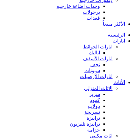
ديكورات خارجية
وحدات اضاءة خارجيه
برجولات
قعدات
الأكثر مبيعاً
الرئيسية
انارات
انارات الحوائط
اباليك
انارات الأسقف
نجف
سبوتات
انارات الأرضيات
الأثاث
الاثاث المنزلي
سرير
كمود
دولاب
تسريحة
ترابيزة
ترابيزة تلفزيون
جزامة
اثاث مكتبى