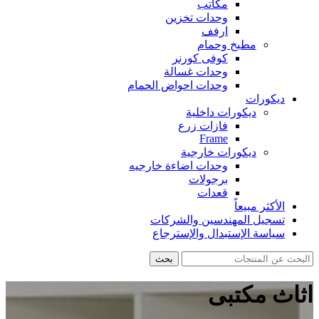
مكاتب
وحدات تخزين
ارفف
مطبخ وحمام
كوفى كورنر
وحدات غسالة
وحدات احواض الحمام
ديكورات
ديكورات داخلية
فازات زرع
Frame
ديكورات خارجية
وحدات اضاءة خارجيه
برجولات
قعدات
الأكثر مبيعاً
تسجيل المهندسين والشركات
سياسة الإستبدال والإسترجاع
بحث
اثاث مكتبى