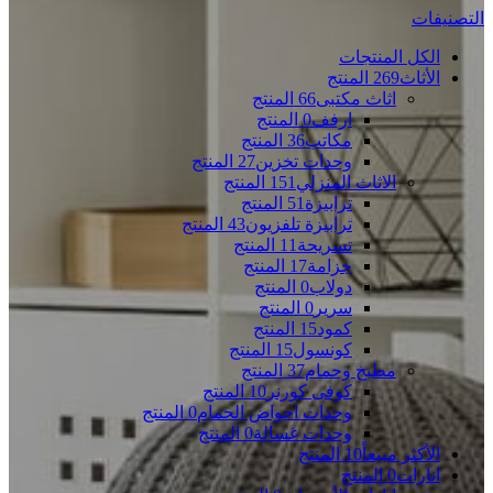
التصنيفات
الكل
المنتجات
الأثاث
269 المنتج
اثاث مكتبى
66 المنتج
ارفف
0 المنتج
مكاتب
36 المنتج
وحدات تخزين
27 المنتج
الاثاث المنزلي
151 المنتج
ترابيزة
51 المنتج
ترابيزة تلفزيون
43 المنتج
تسريحة
11 المنتج
جزامة
17 المنتج
دولاب
0 المنتج
سرير
0 المنتج
كمود
15 المنتج
كونسول
15 المنتج
مطبخ وحمام
37 المنتج
كوفى كورنر
10 المنتج
وحدات احواض الحمام
0 المنتج
وحدات غسالة
0 المنتج
الأكثر مبيعاً
10 المنتج
انارات
0 المنتج