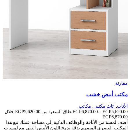
مقارنة
مكتب أبيض خشب
الأثاث
,
اثاث مكتبى
,
مكاتب
5,620.00
EGP
–
6,870.00
EGP
نطاق السعر: من ⁦EGP5,620.00⁩ خلال
أضف لمسة من الأناقة والوظائف الذكية إلى مساحة عملك مع هذا
المكتب العصري المصمم بدقة بدمج اللون الأبيض النقي مع لمسات