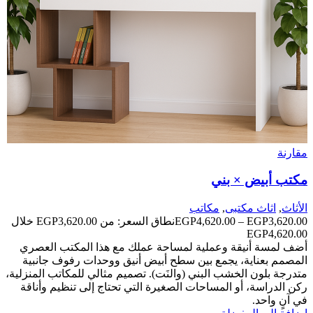
مقارنة
مكتب أبيض × بني
الأثاث
,
اثاث مكتبى
,
مكاتب
3,620.00
EGP
–
4,620.00
EGP
نطاق السعر: من ⁦EGP3,620.00⁩ خلال
أضف لمسة أنيقة وعملية لمساحة عملك مع هذا المكتب العصري
المصمم بعناية، يجمع بين سطح أبيض أنيق ووحدات رفوف جانبية
متدرجة بلون الخشب البني (والنَت). تصميم مثالي للمكاتب المنزلية،
ركن الدراسة، أو المساحات الصغيرة التي تحتاج إلى تنظيم وأناقة
في آنٍ واحد.