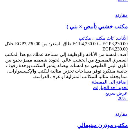
مقارنة
مكتب خشبي (أبيض × بني )
الأثاث
,
اثاث مكتبى
,
مكاتب
3,230.00
EGP
–
4,230.00
EGP
نطاق السعر: من ⁦EGP3,230.00⁩ خلال
أضف لمسة من الأناقة والوظيفة إلى مساحة عملك مع هذا المكتب
العصري المصنوع من الخشب عالي الجودة بتصميم مميز يجمع بين
اللون البني الطبيعي مع لمسات بيضاء. يتميز المكتب بوحدة رفوف
جانبية مبتكرة توفر مساحات تخزين مثالية للكتب والإكسسوارات،
مما يجعله مثالياً للمكاتب المنزلية أو غرف الدراسة.
إضافة الى المفضلة
تحديد أحد الخيارات
عرض سريع
-26%
مقارنة
مكتب مودرن مينيمالي