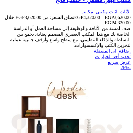
مكتب أبيض مطفي × خشب فاتح
الأثاث
,
اثاث مكتبى
,
مكاتب
3,620.00
EGP
–
4,320.00
EGP
نطاق السعر: من ⁦EGP3,620.00⁩ خلال
ضف لمسة من الأناقة والوظيفة إلى مساحة العمل أو الدراسة
الخاصة بك مع هذا المكتب العصري المصمم بعناية. يجمع بين
البساطة والذكاء التنظيمي، مع سطح واسع وأرفف جانبية عملية
لتخزين الكتب والإكسسوارات.
إضافة الى المفضلة
تحديد أحد الخيارات
عرض سريع
-26%