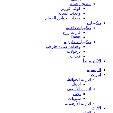
مطبخ وحمام
كوفى كورنر
وحدات غسالة
وحدات احواض الحمام
ديكورات
ديكورات داخلية
فازات زرع
Frame
ديكورات خارجية
وحدات اضاءة خارجيه
برجولات
قعدات
الأكثر مبيعاً
الرئيسية
انارات
انارات الحوائط
اباليك
انارات الأسقف
نجف
سبوتات
انارات الأرضيات
الأثاث
الاثاث المنزلي