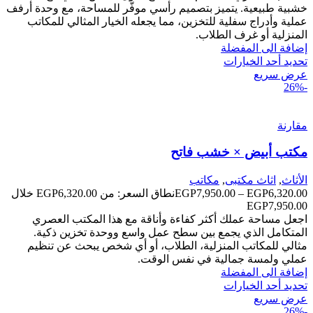
خشبية طبيعية. يتميز بتصميم رأسي موفّر للمساحة، مع وحدة أرفف
عملية وأدراج سفلية للتخزين، مما يجعله الخيار المثالي للمكاتب
المنزلية أو غرف الطلاب.
إضافة الى المفضلة
تحديد أحد الخيارات
عرض سريع
-26%
مقارنة
مكتب أبيض × خشب فاتح
الأثاث
,
اثاث مكتبى
,
مكاتب
6,320.00
EGP
–
7,950.00
EGP
نطاق السعر: من ⁦EGP6,320.00⁩ خلال
اجعل مساحة عملك أكثر كفاءة وأناقة مع هذا المكتب العصري
المتكامل الذي يجمع بين سطح عمل واسع ووحدة تخزين ذكية.
مثالي للمكاتب المنزلية، الطلاب، أو أي شخص يبحث عن تنظيم
عملي ولمسة جمالية في نفس الوقت.
إضافة الى المفضلة
تحديد أحد الخيارات
عرض سريع
-26%