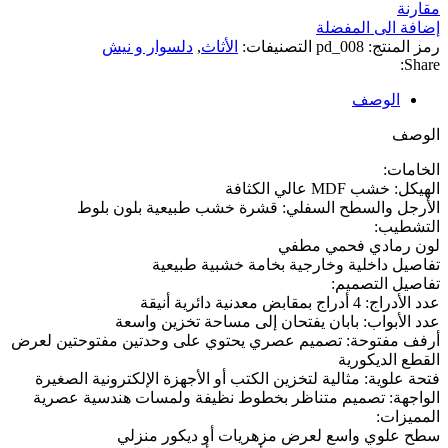
مقارنة
إضافة الى المفضلة
رمز المنتج:
pd_008
التصنيفات:
الأثاث
,
دلسوار و نيش
Share:
الوصف
الوصف
الخامات:
الهيكل: خشب MDF عالي الكثافة
الأرجل والسطح السفلي: قشرة خشب طبيعية بلون بلوط
التشطيب:
لون رمادي فحمي مطفي
تفاصيل داخلية وخارجية بخامة خشبية طبيعية
تفاصيل التصميم:
عدد الأدراج: 4 أدراج بمقابض معدنية دائرية أنيقة
عدد الأبواب: بابان يفتحان إلى مساحة تخزين واسعة
أرفف مفتوحة: تصميم عصري يحتوي على وحدتين مفتوحتين لعرض
القطع الديكورية
فتحة علوية: مثالية لتخزين الكتب أو الأجهزة الإلكترونية الصغيرة
الواجهة: تصميم متناظر بخطوط نظيفة ولمسات هندسية عصرية
المميزات:
سطح علوي واسع لعرض مزهريات أو ديكور منزلي