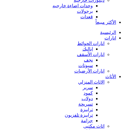
ديكورات خارجية
وحدات اضاءة خارجيه
برجولات
قعدات
الأكثر مبيعاً
الرئيسية
انارات
انارات الحوائط
اباليك
انارات الأسقف
نجف
سبوتات
انارات الأرضيات
الأثاث
الاثاث المنزلي
سرير
كمود
دولاب
تسريحة
ترابيزة
ترابيزة تلفزيون
جزامة
اثاث مكتبى