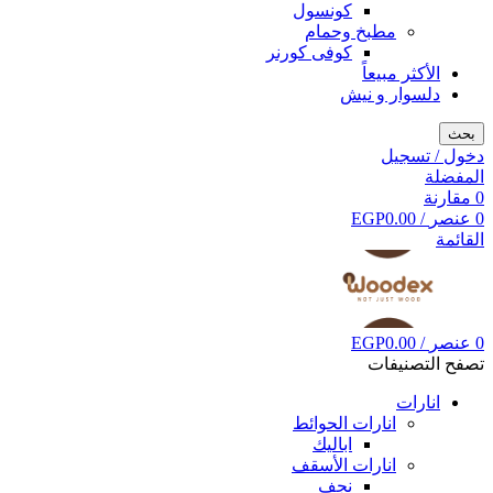
كونسول
مطبخ وحمام
كوفى كورنر
الأكثر مبيعاً
دلسوار و نيش
بحث
دخول / تسجيل
المفضلة
0
مقارنة
0
عنصر
/
0.00
EGP
القائمة
0
عنصر
/
0.00
EGP
تصفح التصنيفات
انارات
انارات الحوائط
اباليك
انارات الأسقف
نجف