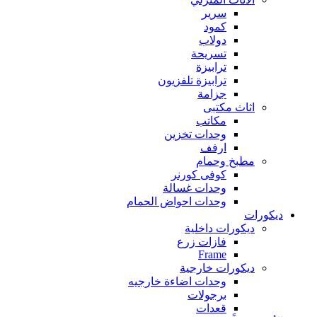
سرير
كمود
دولاب
تسريحة
ترابيزة
ترابيزة تلفزيون
جزامة
اثاث مكتبى
مكاتب
وحدات تخزين
ارفف
مطبخ وحمام
كوفى كورنر
وحدات غسالة
وحدات احواض الحمام
ديكورات
ديكورات داخلية
فازات زرع
Frame
ديكورات خارجية
وحدات اضاءة خارجيه
برجولات
قعدات