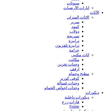
سبوتات
انارات الأرضيات
الأثاث
الاثاث المنزلي
سرير
كمود
دولاب
تسريحة
ترابيزة
ترابيزة تلفزيون
جزامة
اثاث مكتبى
مكاتب
وحدات تخزين
ارفف
مطبخ وحمام
كوفى كورنر
وحدات غسالة
وحدات احواض الحمام
ديكورات
ديكورات داخلية
فازات زرع
Frame