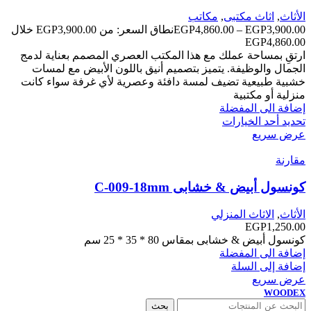
الأثاث
,
اثاث مكتبى
,
مكاتب
3,900.00
EGP
–
4,860.00
EGP
نطاق السعر: من ⁦EGP3,900.00⁩ خلال
ارتقِ بمساحة عملك مع هذا المكتب العصري المصمم بعناية لدمج
الجمال والوظيفة. يتميز بتصميم أنيق باللون الأبيض مع لمسات
خشبية طبيعية تضيف لمسة دافئة وعصرية لأي غرفة سواء كانت
منزلية أو مكتبية
إضافة الى المفضلة
تحديد أحد الخيارات
عرض سريع
مقارنة
كونسول أبيض & خشابى C-009-18mm
الأثاث
,
الاثاث المنزلي
EGP
1,250.00
كونسول أبيض & خشابى بمقاس 80 * 35 * 25 سم
إضافة الى المفضلة
إضافة إلى السلة
عرض سريع
WOODEX
بحث