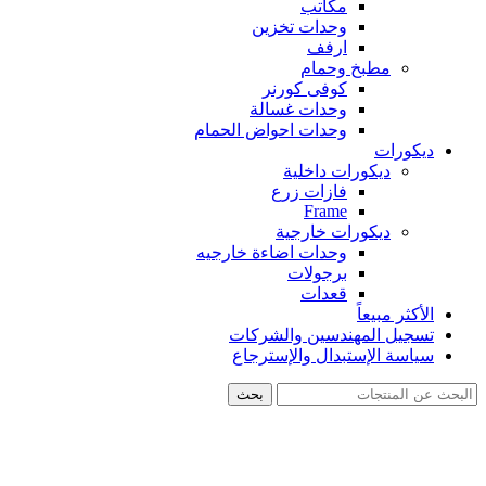
مكاتب
وحدات تخزين
ارفف
مطبخ وحمام
كوفى كورنر
وحدات غسالة
وحدات احواض الحمام
ديكورات
ديكورات داخلية
فازات زرع
Frame
ديكورات خارجية
وحدات اضاءة خارجيه
برجولات
قعدات
الأكثر مبيعاً
تسجيل المهندسين والشركات
سياسة الإستبدال والإسترجاع
بحث
-26%