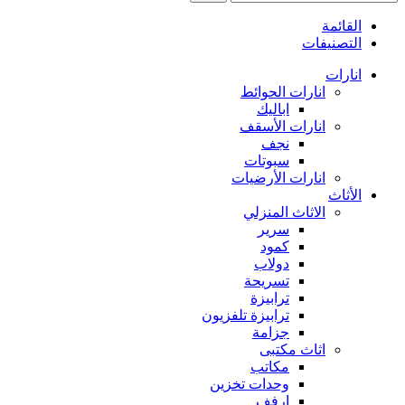
القائمة
التصنيفات
انارات
انارات الحوائط
اباليك
انارات الأسقف
نجف
سبوتات
انارات الأرضيات
الأثاث
الاثاث المنزلي
سرير
كمود
دولاب
تسريحة
ترابيزة
ترابيزة تلفزيون
جزامة
اثاث مكتبى
مكاتب
وحدات تخزين
ارفف