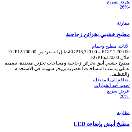
عرض سريع
-26%
مقارنة
مطبخ خشبي بخزائن زجاجية
الأثاث
,
مطبخ وحمام
EGP
16,320.00
–
EGP
12,700.00
خلال ⁦EGP16,320.00⁩
مطبخ خشبي أنيق بخزائن زجاجية ومساحات تخزين متعددة، تصميم
عملي يناسب المساحات العصرية ويوفر سهولة في الاستخدام
والتنظيف.
إضافة الى المفضلة
تحديد أحد الخيارات
عرض سريع
-26%
مقارنة
مطبخ أبيض بإضاءة LED