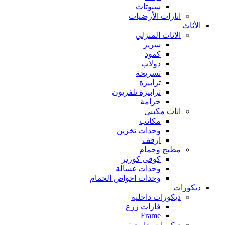
سبوتات
انارات الأرضيات
الأثاث
الاثاث المنزلي
سرير
كمود
دولاب
تسريحة
ترابيزة
ترابيزة تلفزيون
جزامة
اثاث مكتبى
مكاتب
وحدات تخزين
ارفف
مطبخ وحمام
كوفى كورنر
وحدات غسالة
وحدات احواض الحمام
ديكورات
ديكورات داخلية
فازات زرع
Frame