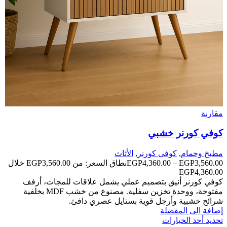
مقارنة
كوفي كورنر خشبي
مطبخ وحمام
,
كوفى كورنر
,
الأثاث
3,560.00
EGP
–
4,360.00
EGP
نطاق السعر: من ⁦EGP3,560.00⁩ خلال
كوفي كورنر أنيق بتصميم عملي يشمل علاقات للمجات، أرفف
مفتوحة، ووحدة تخزين سفلية. مصنوع من خشب MDF بخلفية
شرائح خشبية وأرجل قوية بستايل عصري دافئ.
إضافة الى المفضلة
تحديد أحد الخيارات