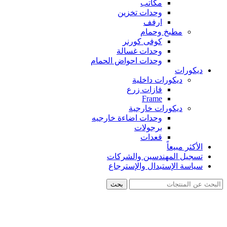
مكاتب
وحدات تخزين
ارفف
مطبخ وحمام
كوفى كورنر
وحدات غسالة
وحدات احواض الحمام
ديكورات
ديكورات داخلية
فازات زرع
Frame
ديكورات خارجية
وحدات اضاءة خارجيه
برجولات
قعدات
الأكثر مبيعاً
تسجيل المهندسين والشركات
سياسة الإستبدال والإسترجاع
بحث
-26%