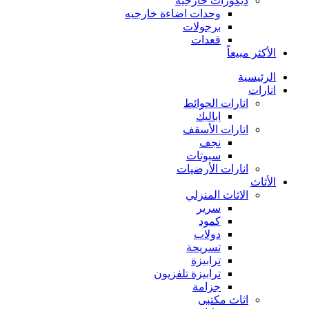
ديكورات خارجية
وحدات اضاءة خارجيه
برجولات
قعدات
الأكثر مبيعاً
الرئيسية
انارات
انارات الحوائط
اباليك
انارات الأسقف
نجف
سبوتات
انارات الأرضيات
الأثاث
الاثاث المنزلي
سرير
كمود
دولاب
تسريحة
ترابيزة
ترابيزة تلفزيون
جزامة
اثاث مكتبى