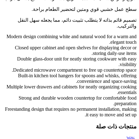
سطح عمل خشبي قوي ومتين لتحضير الطعام براحة.
تصميم قائم بذاته لا يتطلب تثبيت دائم، مما يجعله سهل النقل
والتركيب.
Modern design combining white and natural wood for a warm and
elegant touch.
Closed upper cabinet and open shelves for displaying decor or
storing daily-use items.
Double glass-door unit for neatly storing cookware with easy
visibility.
Dedicated microwave compartment to free up countertop space.
Built-in kitchen tool hangers for spoons and whisks, offering
convenience and space-saving.
Multiple lower drawers and cabinets for neatly organizing cooking
essentials.
Strong and durable wooden countertop for comfortable food
preparation.
Freestanding design that requires no permanent installation, making
it easy to move and set up.
منتجات ذات صلة
-26%