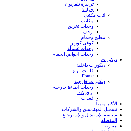
ترابيزة تلفزيون
جزامة
اثاث مكتبى
مكاتب
وحدات تخزين
ارفف
مطبخ وحمام
كوفى كورنر
وحدات غسالة
وحدات احواض الحمام
ديكورات
ديكورات داخلية
فازات زرع
Frame
ديكورات خارجية
وحدات اضاءة خارجيه
برجولات
قعدات
الأكثر مبيعاً
تسجيل المهندسين والشركات
سياسة الإستبدال والإسترجاع
المفضلة
مقارنة