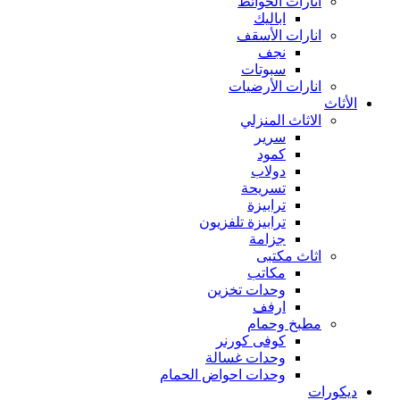
انارات الحوائط
اباليك
انارات الأسقف
نجف
سبوتات
انارات الأرضيات
الأثاث
الاثاث المنزلي
سرير
كمود
دولاب
تسريحة
ترابيزة
ترابيزة تلفزيون
جزامة
اثاث مكتبى
مكاتب
وحدات تخزين
ارفف
مطبخ وحمام
كوفى كورنر
وحدات غسالة
وحدات احواض الحمام
ديكورات