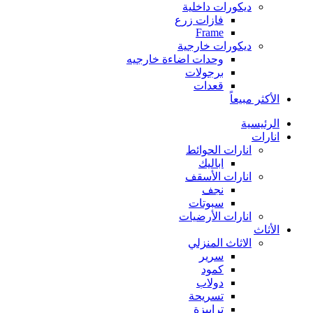
ديكورات داخلية
فازات زرع
Frame
ديكورات خارجية
وحدات اضاءة خارجيه
برجولات
قعدات
الأكثر مبيعاً
الرئيسية
انارات
انارات الحوائط
اباليك
انارات الأسقف
نجف
سبوتات
انارات الأرضيات
الأثاث
الاثاث المنزلي
سرير
كمود
دولاب
تسريحة
ترابيزة