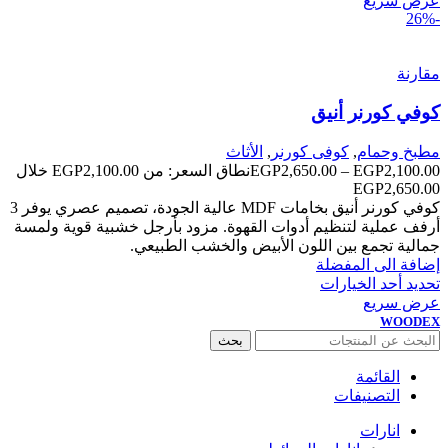
عرض سريع
-26%
مقارنة
كوفي كورنر أنيق
مطبخ وحمام
,
كوفى كورنر
,
الأثاث
2,100.00
EGP
–
2,650.00
EGP
نطاق السعر: من ⁦EGP2,100.00⁩ خلال
كوفي كورنر أنيق بخامات MDF عالية الجودة، تصميم عصري يوفر 3
أرفف عملية لتنظيم أدوات القهوة. مزود بأرجل خشبية قوية ولمسة
جمالية تجمع بين اللون الأبيض والخشب الطبيعي.
إضافة الى المفضلة
تحديد أحد الخيارات
عرض سريع
WOODEX
بحث
القائمة
التصنيفات
انارات