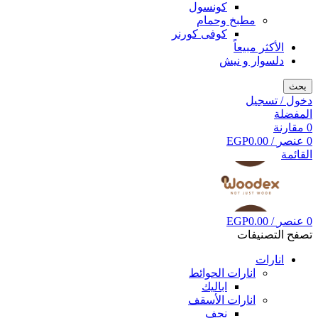
كونسول
مطبخ وحمام
كوفى كورنر
الأكثر مبيعاً
دلسوار و نيش
بحث
دخول / تسجيل
المفضلة
0
مقارنة
0
عنصر
/
0.00
EGP
القائمة
0
عنصر
/
0.00
EGP
تصفح التصنيفات
انارات
انارات الحوائط
اباليك
انارات الأسقف
نجف